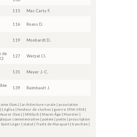
115
Mac Carty F.
116
Roess D.
119
Monhardt D.
e de
127
Wetzel Cl.
32
131
Meyer J.-C.
llée
139
Raimbault J.
ine (fam.) | architecture rurale | association
.) | église | fondeur de cloches | guerre 1914-1918 |
| Maurer (fam.) | Mittlach | Moyen Âge | Munster |
 plaque commémorative | poème | poète | proscription
| Saint Léger | statut | Traité de Marquart | tranchée |