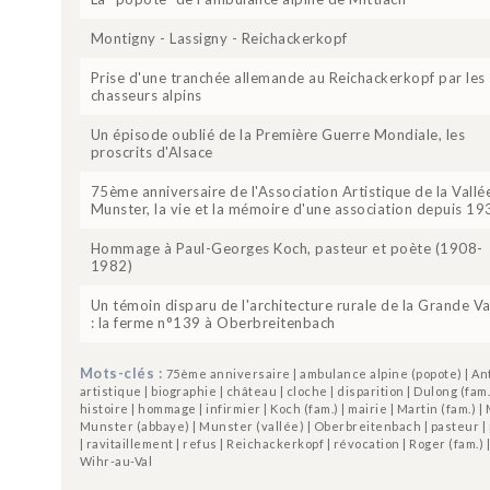
Montigny - Lassigny - Reichackerkopf
Prise d'une tranchée allemande au Reichackerkopf par les
chasseurs alpins
Un épisode oublié de la Première Guerre Mondiale, les
proscrits d'Alsace
75ème anniversaire de l'Association Artistique de la Vallé
Munster, la vie et la mémoire d'une association depuis 19
Hommage à Paul-Georges Koch, pasteur et poète (1908-
1982)
Un témoin disparu de l'architecture rurale de la Grande Va
: la ferme n°139 à Oberbreitenbach
Mots-clés :
75ème anniversaire | ambulance alpine (popote) | Anto
artistique | biographie | château | cloche | disparition | Dulong (fam
histoire | hommage | infirmier | Koch (fam.) | mairie | Martin (fam.) 
Munster (abbaye) | Munster (vallée) | Oberbreitenbach | pasteur |
| ravitaillement | refus | Reichackerkopf | révocation | Roger (fam.) 
Wihr-au-Val