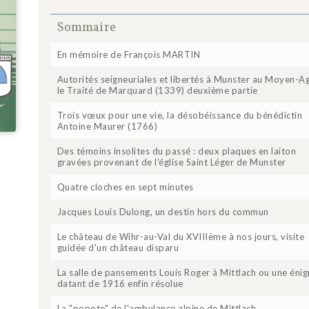
Sommaire
En mémoire de François MARTIN
Autorités seigneuriales et libertés à Munster au Moyen-Ag
le Traité de Marquard (1339) deuxième partie
Trois vœux pour une vie, la désobéissance du bénédictin
Antoine Maurer (1766)
Des témoins insolites du passé : deux plaques en laiton
gravées provenant de l'église Saint Léger de Munster
Quatre cloches en sept minutes
Jacques Louis Dulong, un destin hors du commun
Le château de Wihr-au-Val du XVIIIème à nos jours, visite
guidée d'un château disparu
La salle de pansements Louis Roger à Mittlach ou une éni
datant de 1916 enfin résolue
La "popote" de l'ambulance alpine de Mittlach