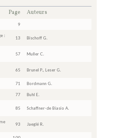
Page
Auteurs
9
e :
13
Bischoff G.
57
Muller C.
65
Brunel P., Leser G.
71
Bordmann G.
77
Buhl E.
85
Schaffner-de Biasio A.
gme
93
Jaeglé R.
100