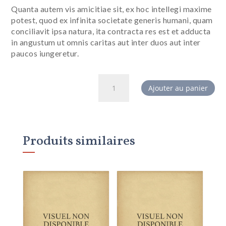
Quanta autem vis amicitiae sit, ex hoc intellegi maxime
potest, quod ex infinita societate generis humani, quam
conciliavit ipsa natura, ita contracta res est et adducta
in angustum ut omnis caritas aut inter duos aut inter
paucos iungeretur.
quantité
Ajouter au panier
de
BASIQUE
+
Abonnement
Produits similaires