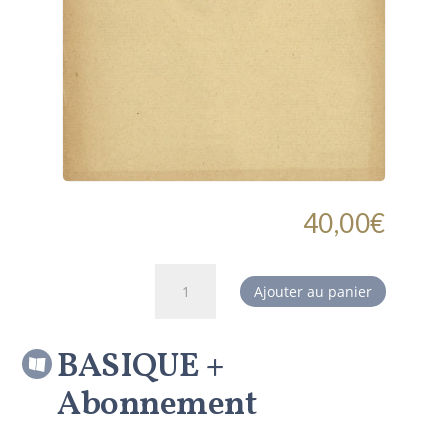
40,00
€
quantité
Ajouter au panier
de
BASIQUE
+
BASIQUE +
Abonnement
Abonnement