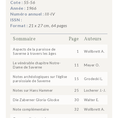
Cote :
55-56
Année :
1966
Numéro annuel :
III-IV
ISSN :
Format :
21 x 27 cm, 64 pages
Sommaire
Page
Auteurs
Aspects de la paroisse de
1
Wollbrett A.
Saverne à travers les âges
Le vénérable chapitre Notre-
11
Meyer O.
Dame de Saverne
Notes archéologiques sur l'église
15
Grodecki L.
paroissiale de Saverne
Notes sur Hans Hammer
25
Locherer J.-J.
Die Zaberner Gloria-Glocke
30
Walter E.
Note complémentaire
32
Wollbrett A.