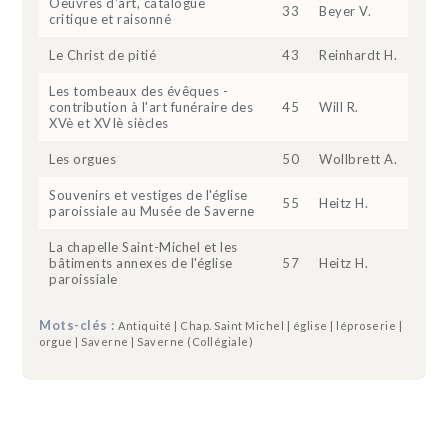
Oeuvres d'art, catalogue
33
Beyer V.
critique et raisonné
Le Christ de pitié
43
Reinhardt H.
Les tombeaux des évêques -
contribution à l'art funéraire des
45
Will R.
XVè et XVIè siècles
Les orgues
50
Wollbrett A.
Souvenirs et vestiges de l'église
55
Heitz H.
paroissiale au Musée de Saverne
La chapelle Saint-Michel et les
bâtiments annexes de l'église
57
Heitz H.
paroissiale
Mots-clés :
Antiquité | Chap. Saint Michel | église | léproserie |
orgue | Saverne | Saverne (Collégiale)