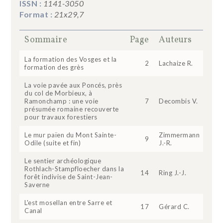
ISSN :
1141-3050
Format :
21x29,7
Sommaire
Page
Auteurs
La formation des Vosges et la
2
Lachaize R.
formation des grès
La voie pavée aux Poncés, près
du col de Morbieux, à
Ramonchamp : une voie
7
Decombis V.
présumée romaine recouverte
pour travaux forestiers
Le mur païen du Mont Sainte-
Zimmermann
9
Odile (suite et fin)
J.-R.
Le sentier archéologique
Rothlach-Stampfloecher dans la
14
Ring J.-J.
forêt indivise de Saint-Jean-
Saverne
L'est mosellan entre Sarre et
17
Gérard C.
Canal