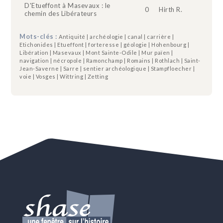
D'Etueffont à Masevaux : le
0
Hirth R.
chemin des Libérateurs
Mots-clés :
Antiquité | archéologie | canal | carrière |
Etichonides | Etueffont | forteresse | géologie | Hohenbourg |
Libération | Masevaux | Mont Sainte-Odile | Mur païen |
navigation | nécropole | Ramonchamp | Romains | Rothlach | Saint-
Jean-Saverne | Sarre | sentier archéologique | Stampfloecher |
voie | Vosges | Wittring | Zetting