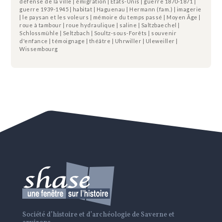
défense de la ville | émigration | Etats-Unis | guerre 1870-1871 |
guerre 1939-1945 | habitat | Haguenau | Hermann (fam.) | imagerie
| le paysan et les voleurs | mémoire du temps passé | Moyen Âge |
roue à tambour | roue hydraulique | saline | Saltzbaechel |
Schlossmühle | Seltzbach | Soultz-sous-Forêts | souvenir
d'enfance | témoignage | théâtre | Uhrwiller | Uleweiller |
Wissembourg
Société d’histoire et d’archéologie de Saverne et