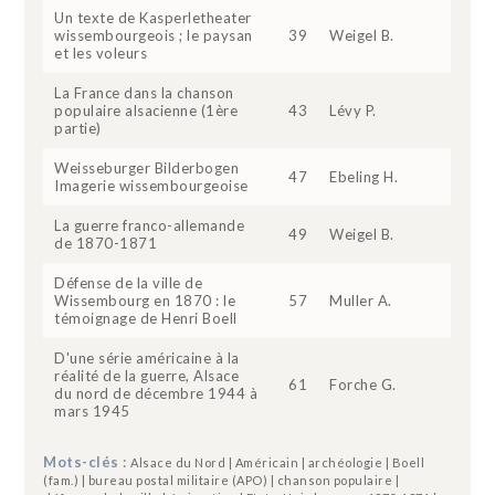
Un texte de Kasperletheater
wissembourgeois ; le paysan
39
Weigel B.
et les voleurs
La France dans la chanson
populaire alsacienne (1ère
43
Lévy P.
partie)
Weisseburger Bilderbogen
47
Ebeling H.
Imagerie wissembourgeoise
La guerre franco-allemande
49
Weigel B.
de 1870-1871
Défense de la ville de
Wissembourg en 1870 : le
57
Muller A.
témoignage de Henri Boell
D'une série américaine à la
réalité de la guerre, Alsace
61
Forche G.
du nord de décembre 1944 à
mars 1945
Mots-clés :
Alsace du Nord | Américain | archéologie | Boell
(fam.) | bureau postal militaire (APO) | chanson populaire |