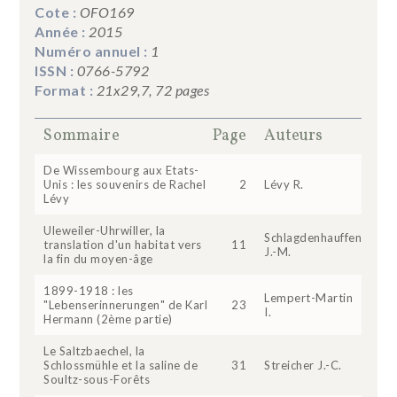
Cote :
OFO169
Année :
2015
Numéro annuel :
1
ISSN :
0766-5792
Format :
21x29,7, 72 pages
Sommaire
Page
Auteurs
De Wissembourg aux Etats-
Unis : les souvenirs de Rachel
2
Lévy R.
Lévy
Uleweiler-Uhrwiller, la
Schlagdenhauffen
translation d'un habitat vers
11
J.-M.
la fin du moyen-âge
1899-1918 : les
Lempert-Martin
"Lebenserinnerungen" de Karl
23
I.
Hermann (2ème partie)
Le Saltzbaechel, la
Schlossmühle et la saline de
31
Streicher J.-C.
Soultz-sous-Forêts