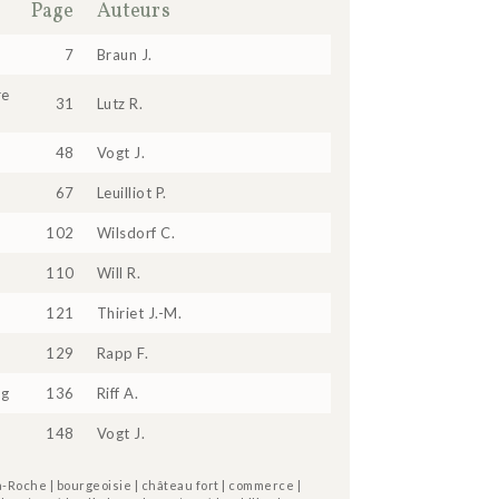
Page
Auteurs
7
Braun J.
re
31
Lutz R.
48
Vogt J.
67
Leuilliot P.
102
Wilsdorf C.
110
Will R.
121
Thiriet J.-M.
129
Rapp F.
rg
136
Riff A.
148
Vogt J.
la-Roche | bourgeoisie | château fort | commerce |