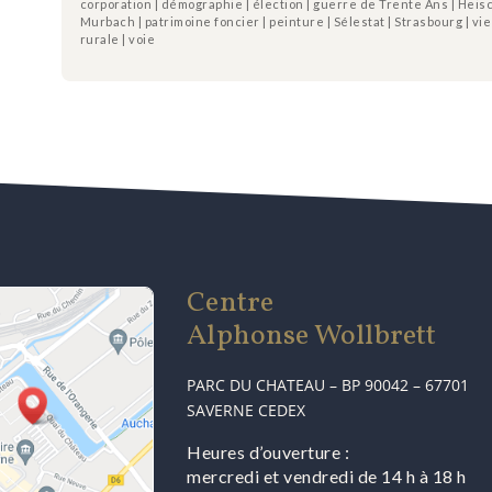
corporation | démographie | élection | guerre de Trente Ans | Heischer
Murbach | patrimoine foncier | peinture | Sélestat | Strasbourg | vie
rurale | voie
Centre
Alphonse Wollbrett
PARC DU CHATEAU – BP 90042 – 67701
SAVERNE CEDEX
Heures d’ouverture :
mercredi et vendredi de 14 h à 18 h