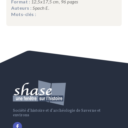
Format :
12,5x17,5 cm, 96 pages
Auteurs :
Spach E.
Mots-clés :
Société d’histoire et d’archéologie de Saverne et
environs